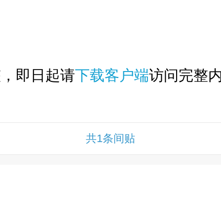
下拉刷新...
整，即日起请
下载客户端
访问完整内
共1条间贴