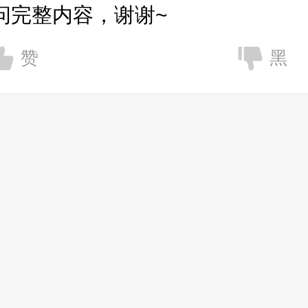
问完整内容，谢谢~
赞
黑