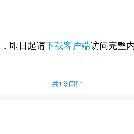
下拉刷新...
整，即日起请
下载客户端
访问完整内
共1条间贴