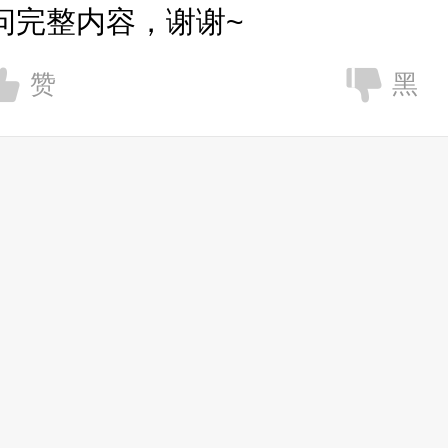
问完整内容，谢谢~
赞
黑