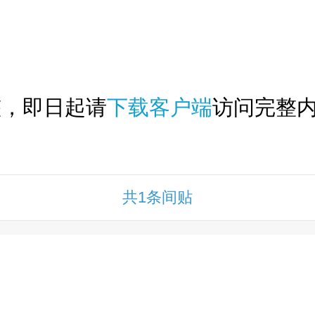
下拉刷新...
整，即日起请
下载客户端
访问完整内
共1条间贴