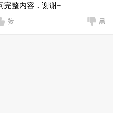
问完整内容，谢谢~
赞
黑