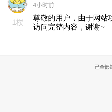
4小时前
尊敬的用户，由于网站
1楼
访问完整内容，谢谢~
已全部