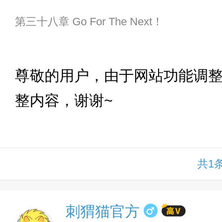
第三十八章 Go For The Next！
下拉
尊敬的用户，由于网站功能调
整内容，谢谢~
共1
刺猬猫官方