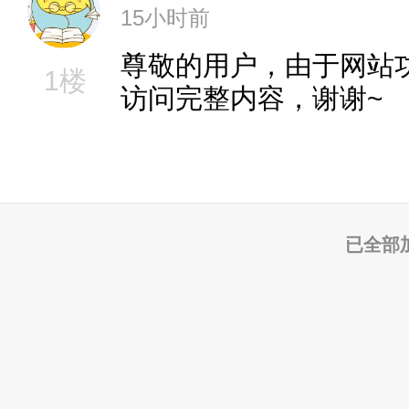
15小时前
尊敬的用户，由于网站
1楼
访问完整内容，谢谢~
已全部