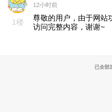
12小时前
尊敬的用户，由于网站
1楼
访问完整内容，谢谢~
已全部