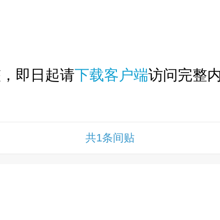
下拉刷新...
整，即日起请
下载客户端
访问完整内
共1条间贴