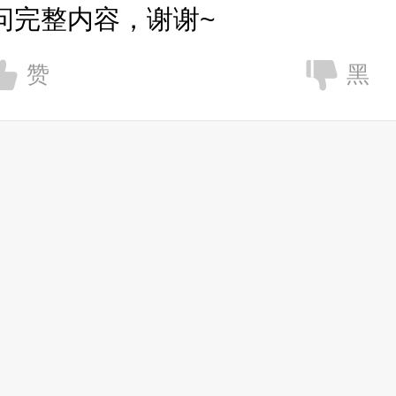
问完整内容，谢谢~
赞
黑