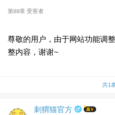
第69章 受害者
下拉
尊敬的用户，由于网站功能调
整内容，谢谢~
共1
刺猬猫官方