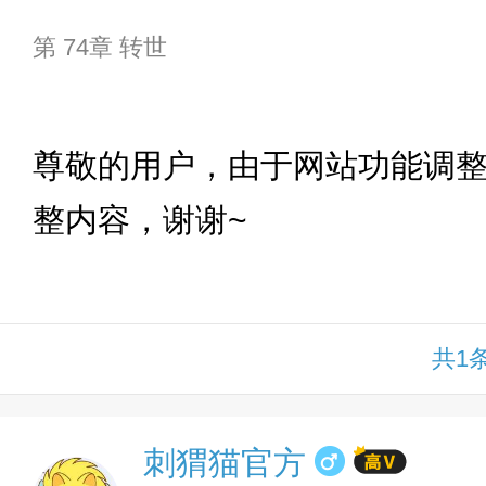
第 74章 转世
下拉
尊敬的用户，由于网站功能调
整内容，谢谢~
共1
刺猬猫官方