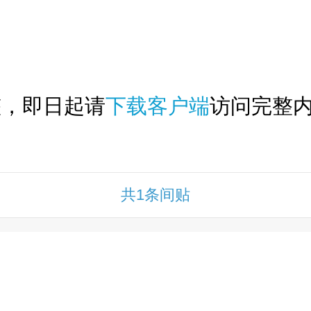
下拉刷新...
整，即日起请
下载客户端
访问完整内
共1条间贴