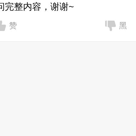
问完整内容，谢谢~
赞
黑