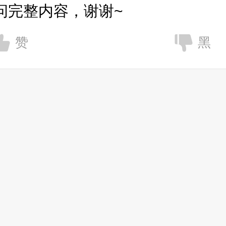
问完整内容，谢谢~
赞
黑