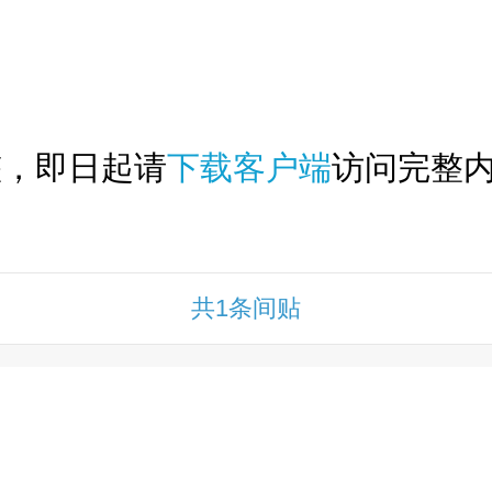
下拉刷新...
整，即日起请
下载客户端
访问完整内
共1条间贴