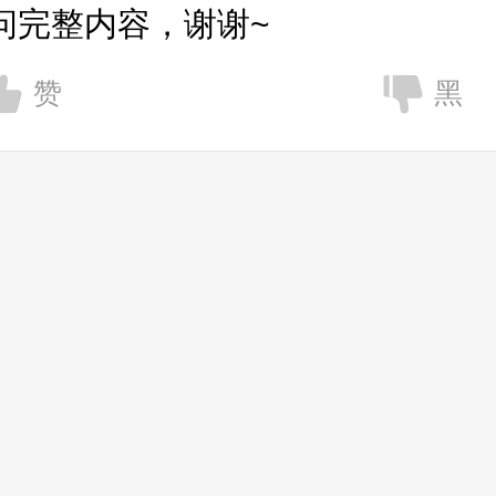
问完整内容，谢谢~
赞
黑