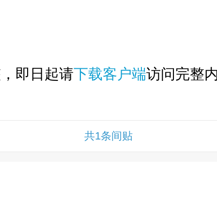
下拉刷新...
整，即日起请
下载客户端
访问完整内
共1条间贴