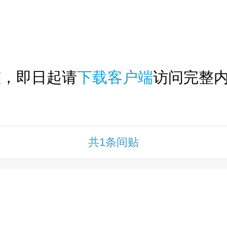
下拉刷新...
整，即日起请
下载客户端
访问完整内
共1条间贴