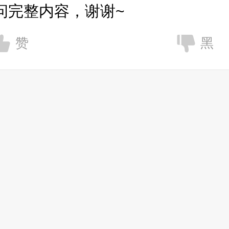
问完整内容，谢谢~
赞
黑