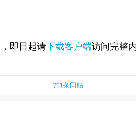
下拉刷新...
整，即日起请
下载客户端
访问完整内
共1条间贴