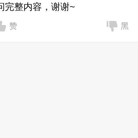
问完整内容，谢谢~
赞
黑