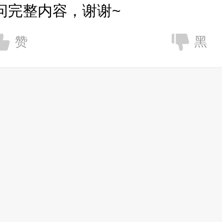
问完整内容，谢谢~
赞
黑