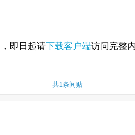
下拉刷新...
整，即日起请
下载客户端
访问完整内
共1条间贴