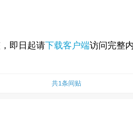
下拉刷新...
整，即日起请
下载客户端
访问完整内
共1条间贴