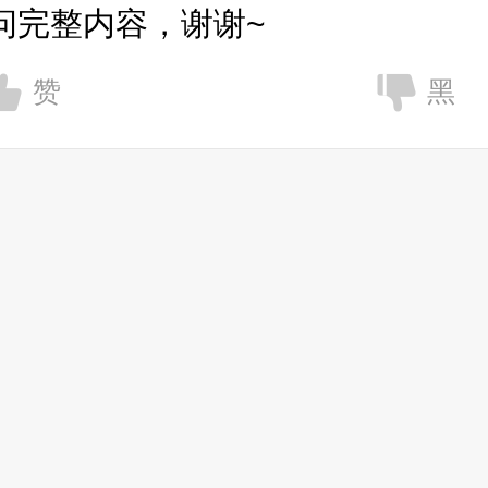
问完整内容，谢谢~
赞
黑