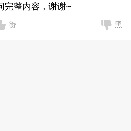
问完整内容，谢谢~
赞
黑