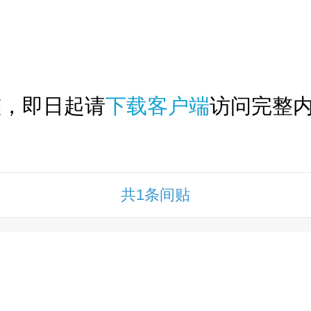
下拉刷新...
整，即日起请
下载客户端
访问完整内
共1条间贴