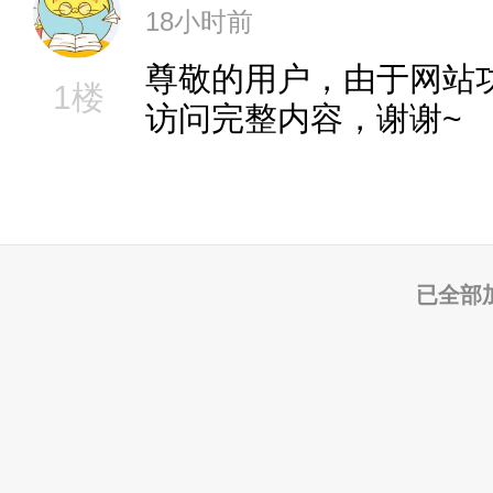
18小时前
尊敬的用户，由于网站
1楼
访问完整内容，谢谢~
已全部