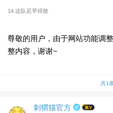
14.这队迟早得散
下拉
尊敬的用户，由于网站功能调
整内容，谢谢~
共1
刺猬猫官方