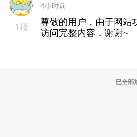
4小时前
尊敬的用户，由于网站
1楼
访问完整内容，谢谢~
已全部