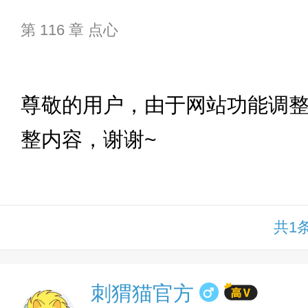
第 116 章 点心
下拉
尊敬的用户，由于网站功能调
整内容，谢谢~
共1
刺猬猫官方