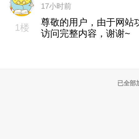
17小时前
尊敬的用户，由于网站
1楼
访问完整内容，谢谢~
已全部