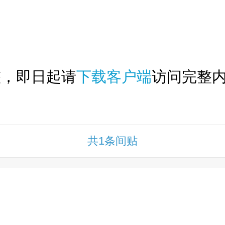
下拉刷新...
整，即日起请
下载客户端
访问完整内
共1条间贴