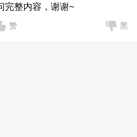
问完整内容，谢谢~
赞
黑