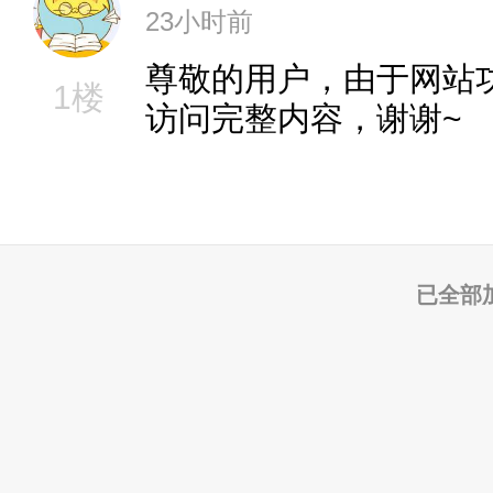
23小时前
尊敬的用户，由于网站
1楼
访问完整内容，谢谢~
已全部