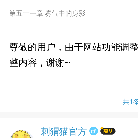
第五十一章 雾气中的身影
下拉
尊敬的用户，由于网站功能调
整内容，谢谢~
共1
刺猬猫官方