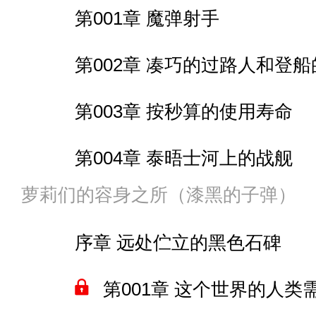
040 对指挥官的研究
第023章 因地制宜的魔法
第001章 魔弹射手
第006章 东京暗鸦世界的一些
第008章 净天地神咒
041 “剖腹产”
第024章 白发裸足精灵娘
第002章 凑巧的过路人和登
间章 不是黑化版本了
042 不可名状之物
第025章 食髓知味的席拉
第003章 按秒算的使用寿命
简章 阴阳厅的会议
043 脚底按摩
第026章 沙人？蛇人！
第004章 泰晤士河上的战舰
第009章 旅个游带回来又
044 突袭蟒的秘密
萝莉们的容身之所（漆黑的子弹）
第027章 两个俘虏
第005章 我们已经深度参与了
第010章 背后黑手始终是
045 偷袭偷袭者
序章 远处伫立的黑色石碑
第028章 做几组深蹲
第006章 女士们，这将是一
第011章 暴揍“食鬼”
046 充分的补偿
第001章 这个世界的人类
第029章 一箱书籍的收获
第007章 “炮兵阵地”
间章 等等！不是这个“脚”！