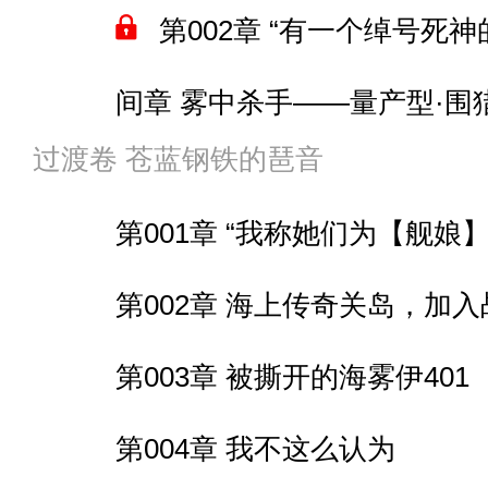
047 神州的卫星
第002章 “有一个绰号死
第030章 孤儿院的那些人
第008章 泰山府君的权柄里
间章 水漫东京
048 沉迷研究要适度
间章 雾中杀手——量产型·围
第031章 东北方的高能
第009章 “范海辛家的底蕴我
第012章 亚利桑那手撕战
过渡卷 苍蓝钢铁的琶音
049 身体检查
第003章 你连三只小黄鸡
第032章 一桩好交易
卷尾
第013章 “你要海战？那就
第001章 “我称她们为【舰娘】
050 我接受啦
第004章 将痛恨诅咒之
第033章 席拉的身世
第014章 重樱神树大战吸
第002章 海上传奇关岛，加
051 时机不巧
间章 天童菊之丞的末路
第034章 干枯的断臂
间章 鸦羽的异变
第003章 被撕开的海雾伊401
052 梦境空间的“海啸”
第005章 总裁马可·波罗
第035章 阿尔比恩的指引
间章 鬼神一斩
第004章 我不这么认为
053 间谍的通讯
间章 马可波罗的建筑方案
第036章 林间晨光