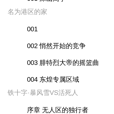
名为港区的家
004 你好太原
001
005 港区的道具
002 悄然开始的竞争
006 铁伞金龙
003 腓特烈大帝的摇篮曲
007 明确目标
004 东煌专属区域
008 国运至宝
铁十字·暴风雪VS活死人
005 痛并快乐着
009 指挥官变强了
序章 无人区的独行者
006 牌局胜者