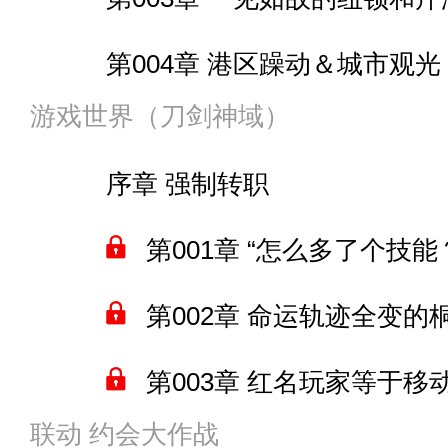
第108章 “无敌的陆地战舰”
第006章 机械哥斯拉VS
第086章 这难道是神的战
间章 “天空恶魔”
第022章 活动活动筋骨
第004章 港区躁动＆城市观光
第109章 获取建材
第007章 源和少女们的睡
第087章 等离子体与召唤
第014章 源的新宠物
游戏世界（刀剑神域）
卷尾1 精灵界的信息
第005章 宇宙斗士古利特＆
第110章 烦人的吵架
第008章 新·哥斯拉
第088章 “大海之王就在那”
第015章 基地调整
序章 强制转职
卷尾2 巨龙养殖项目
第006章 终结者入侵先驱者
第111章 探路队伍
第009章 捕获新·哥斯拉
第089章 黑洞拔牙
卷尾1
第001章 “怎么多了个技能
下一卷预告
第007章 各方动向
间章 美国总统：我要机器巨
第112章 “骨质疏松严重”
第090章 大海调控者
卷尾2
第002章 命运轨迹全变的
卷尾3 战姬的委任状
第008章 “消灭”传奇基多拉
第113章 大蜈蚣
第010章 机械哥斯拉VS
第091章 大海之王的回忆
卷尾3
第003章 红名玩家等于移
第009章 怪兽大军先到了
第114章 差点犯火力不足
第011章 机械哥斯拉VS
第092章 悲剧落下帷幕
联动 约会大作战