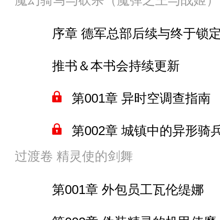
魔幻骑马与砍杀（魔弹之王与战姬）
第018章 团队战里玩单挑
第005章 还有其他反抗军
第081章 一艘潜艇的遭遇
第009章 SAI总部等着
间章 那是鲸鱼吗？
第064章 流通的“金币”
第015章 冥府之神的投
序章 德军总部后续与终于锁
第019章 演习结束——帮
第006章 德三败亡与“钢铁苍穹
第082章 酣畅一场
第010章 图好玩就整过来
间章 “有没有兴趣去其他世界？
第065章 三重情报获取
第016章 玩耍用的生态园
推书＆本书会持续更新
第020章 “有没有兴趣往X
第083章 “水手与海妖们”
补个请假条
第066章 一介女仆来了
后续预告
第001章 异时空调查指南
间章 要去漆黑子弹世界旅行
第084章 新的怪物
第011章 新行程、新的舰
第067章 笨手笨脚的女仆
卷尾1 帝都发生的事
第002章 城镇中的异形骑
第021章 弧形门扉
第085章 吸血草
第012章 “我，机器人”
第068章 瞬间结束的女仆
卷尾2 伊塔黎卡城发生的事
过渡卷 精灵使的剑舞
第003章 被放置的黑弓
间章 情报局和委员会的联合
第086章 量产型的有趣之
第013章 开胃菜“春心荡漾3
第069章 潮汐权杖
卷尾3 源在奇幻世界的闲逛（
第001章 外包员工瓦伦缇娜
第004章 重点是……
第022章 “被指挥官捂住耳
第087章 激光炮
第014章 美国大糗和机器
第070章 “港区的海”