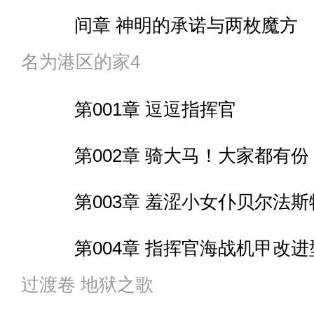
第016章 港区的小会
间章 神明的承诺与两枚魔方
第009章 南明离火，焰曜诸方
035 抓到的礼物
第017章 梳头发
名为港区的家4
第003章 经典桥段与搞事
卷尾 “去一个月前”～
036 白区大门
第018章 三轮越野车
第001章 逗逗指挥官
第004章 妖魔
上架感言
第019章 沙尘蛇影
第002章 骑大马！大家都有份
间章 被重樱占据的通讯室
037 什么关系？
第020章 部族巫师
第003章 羞涩小女仆贝尔法斯
第005章 天城惊喜般的到
038 “白”等于“黑”
第021章 山中炮击
第004章 指挥官海战机甲改进
第006章 海洋怪兽亡灵
039 真的想被做成三味线
第022章 洪水再起
过渡卷 地狱之歌
第005章 “从一个欠钱的倒霉蛋
第007章 打怪兽，但没有