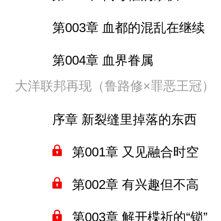
第005章 时崎狂三
间章 迷失之城
第122章 暂告一段落
第018章 3式机龙VS金甲
第003章 血都的混乱在继续
第006章 狂三的情绪化和
间章 精英怪还是BOSS？
第123章 海中的“复活”
第019章 巨兽舞台夏威夷
第004章 血界眷属
第007章 这个时间线的“幻
间章 抢人头的源
第124章 阿尔弗雷多的热
第020章 多方混战，巧合
大洋联邦再现（鲁路修×罪恶王冠）
第005章 被消灭的血界眷属
第008章 白之女王、纱和
第009章 幽灵子弹篇堂堂
后续预告 环太平洋＆刀剑神
第125章 新的赌约
序章 新裂缝里掉落的东西
第006章 晚餐＆第二天继续清
第009章 一点休闲时光和
第011章 不会开启的绝
第126章 人鱼
第021章 御姐雪魔,萝莉刀
第001章 又见融合时空
第007章 血界眷属大进攻
间章 折纸的部队和岛国高层
第012章 “飞升”的大祭司
第127章 放生人鱼
第022章 兔兔打击者
第002章 有兴趣但不高
第008章 让十香不高兴的小风
第010章 精灵妹子的闹腾
第013章 爱丽丝在ALO
卷尾 一 泳池水枪战
第128章 人鱼入海
第003章 解开楪祈的“锁”