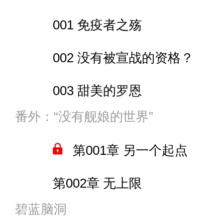
010 叫个帮手吧
001 免疫者之殇
007 氤氲梅雪龙凤烛
011 飞将宾夕法尼亚
002 没有被宣战的资格？
008 三份邀请信
012 下一座城
003 甜美的罗恩
009 沙滩趣事
013 泥塑之中
番外：“没有舰娘的世界”
004 高空所见
010 泳池派对
014 来到海面上
第001章 另一个起点
005 该说的都说了
011 源的虚拟训练
015 豆沙包
第002章 无上限
006 特殊变异体
012 港区入侵者？
016 靠岸之前
碧蓝脑洞
007 像是祭品一样