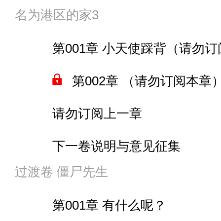
脑洞：东京梦境遇少女
021 马可波罗的同伙
名为港区的家3
第004章 两匹马
脑洞 魔法少女邪神
022 三人成行
第001章 小天使踩背（请勿
角色说明与剧情预告
脑洞 魔兽海岛
023 白区的谎言
第002章 （请勿订阅本
第005章 被阿贝克隆比
024 舰娘对指挥官的美梦
请勿订阅上一章
第006章 合不拢嘴了
025 动粗？
下一卷说明与意见征集
第007章 遇袭的商船
过渡卷 僵尸先生
026 恶龙拦路
第003章 新的机制
第008章 “这船质量好差”
第001章 有什么呢？
027 丧尸巨人
第004章 与安宝的玩乐时间
第009章 海龙