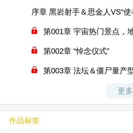
愚人节番外：水球大赛
第149章 新思路
第022章 哈尔福德和六喰
序章 黑岩射手＆思金人VS“使
第005章 源的摇篮曲
卷尾二 本条二亚＆异界旅行
简章 帝鬼军＆克鲁鲁·采佩西
第012章 拉·芙莉娅
第150章 海洋版扰民功放
第023章 可爱又认真的哈
第001章 宇宙热门景点，
间章 港区准备的武器装备
关于神代利世＆意见征集
第013章 倍感头疼的南宫
第151章 连问题都找不到
第024章 和鲁路修的交易
第002章 “悼念仪式”
第006章 “总统之手”孟菲斯
第009章 温咖啡斩神代利
第014章 两个“天使”
第152章 你高兴就好
卷尾1 葬仪社的末路
第003章 法坛＆僵尸量产
第007章 和平了，反而更
第010章 挨揍的丰川父
第015章 不如让她养两只
第153章 空无一人的基地
卷尾2 地球的虚空
第004章 长风的时间＆彷
更多
第008章 “和平”的间隙
第011章 遭遇喰种的过
第016章 姬柊雪莱的失败
第154章 独断专行的东瀛
卷尾3 这个世界完事了
第009章 塞露贝利亚好感
第012章 喰种的世界意志
作品标签
间章 “黑猫”受擒
第155章 丧尸袭击的闹剧