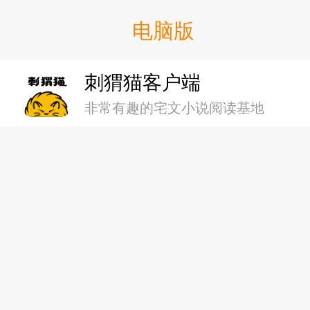
第017章 “睡美人”醒来
第019章 兼职保镖的莲太
第023章 给阿夜看“噬血狂
电脑版
第163章 应该信的
第018章 突击部队＆可以
第020章 长崎素世的请
第024章 魔女之旅的伊蕾
刺猬猫客户端
第164章 也不是什么坏事
第019章 埃塞克斯来了
第021章 喰种的大规模袭
非常有趣的宅文小说阅读基地
第025章 仙都木的守护者
第165章 俘虏小姐的故事
第020章 进攻帝国工厂
第022章 人类反击的开始
第026章 收获那月，顺便
第166章 都市中的车队
间章 笑容的代价（续）
第023章 “飞鸟山之战”是
第027章 那月辞职＆与
第167章 攻击开始喽
第021章 “机械龙什么的”
第024章 陪高雄逛街，偶
第028章 丹特丽安的书架
第168章 港区里的那一位
第022章 舰娘塞露贝利亚
第025章 两位高雄的奖
间章 终结炽天使世界游记 二