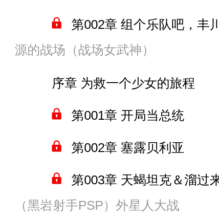
第142章 又死一次
第016章 一炮打垮不列颠
第024章 太空里的新精灵
第002章 组个乐队吧，丰
第007章 把事情搞砸的煌
第143章 抓到一个俘虏
第017章 进攻不列颠尼亚
源的战场（战场女武神）
第025章 美剧和源VS星宫
第003章 喰种VS原肠动物
第008章 更有手感
第144章 被追捕的凯特
第018章 不列颠尼亚的败
序章 为救一个少女的旅程
第026章 星宫六喰加入港
第004章 原肠动物大获全
第009章 月面的折腾
第145章 自我怀疑
第019章 尤菲米娅当上女
第001章 开局当总统
第027章 带六喰玩游戏
第005章 楪祈当主唱，“天
间章 米娜主仆的噬血狂袭之
第146章 什么叫散心
间章 柯内莉亚脑袋轰得炸开
第002章 塞露贝利亚
第028章 被源吓到的镜野
第006章 和高雄一起砍翻
第010章 剧情改变＆铁血
第147章 不存在的丧尸？
第020章 建造时空连接门
第003章 天蝎坦克＆溜过
第029章 萨拉托加和七罪
第007章 168亿的真相
第011章 给叶濑夏音的礼
第148章 破冰钓鱼
第021章 自讨苦吃的欧洲
（黑岩射手PSP）外星人大战
第004章 坦克战＆托瓦（
卷尾 一 破灭约战世界的美利
第008章 风呼雨啸咖啡厅