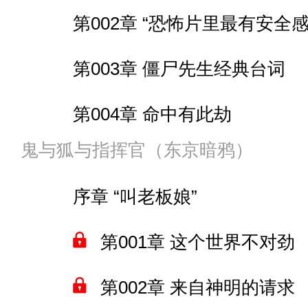
第002章 “恐怖片里最有安全
028 有意思的实验体
第005章 席拉的舰装准备
第010章 我的英雄大人
第003章 僵尸先生经典台词
029 优化量产型？
后续内容预告
第011章 “请跟我们合作吧
第004章 命中有此劫
030 指挥官一周休多少天
第006章 武侠世界后面发生了
第012章 这个世界的情况
鬼与狐与指挥官（东京暗鸦）
第005章 到点该回去了，不
031 炮击下的意外收获
第007章 武功和科技发展
第013章 席拉的故事
序章 “叫老板娘”
第006章 “法力较多的道术爱好
032 突袭的人选
第014章 让我再确认一遍
第001章 这个世界不对劲
第007章 “吓死鬼”
033 小风波
第015章 半截长矛
第002章 来自神明的请求
第008章 人招天灾
034 钻地炸弹