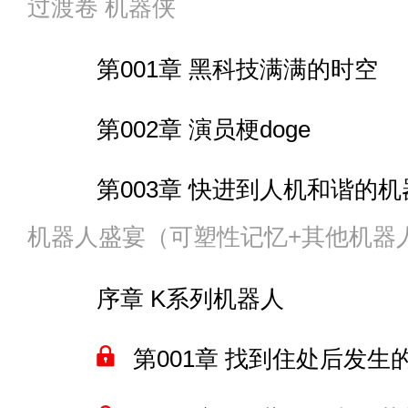
第015章 天鹰：我赢麻了
过渡卷 机器侠
第050章 必然出现的反抗
第004章 哥蒙镇的二三事
间章 被卖掉的联盟部队
第068章 祸水东引
间章 阶段五原肠动物齐袭
第001章 黑科技满满的时空
第051章 潜水的帆船
第005章 “她在这个世界？
第010章 先锋大将——“
第069章 绞刑架
第16章 布施翠有没有尾巴
第002章 演员梗doge
第052章 水下探索
第006章 依然对gate地
第011章 指挥官牌齐柏林
第070章 对免疫者的恨
第17章 大战前的宁静
第003章 快进到人机和谐的
第053章 章鱼人
意见征集
间章 运送途中的37整备大队
第071章 处刑台上的尖啸
机器人盛宴（可塑性记忆+其他机器
第018章 你可以叫她天蝎
第054章 结晶之下的可怕
间章 哥蒙骑兵的训练，布鲁
第012章 来个大演习？
第072章 凑合的沙包
序章 K系列机器人
间章 原肠教团的复仇
第055章 港区的海盗小姐
第007章 帝国藏宝库里的
第013章 演习准备
第073章 没有奇迹
第001章 找到住处后发生
间章 “玄羽”与狐火
第056章 皇家财富号的触
第008章 “我什么时候诅
间章 保卫家园的起始者们