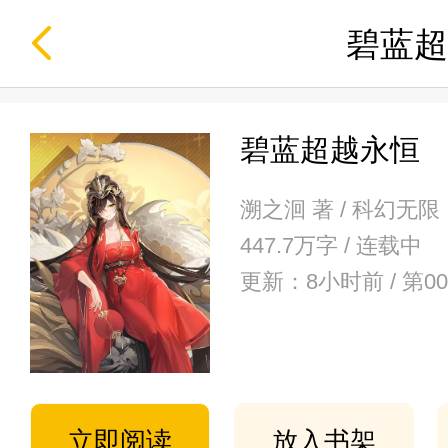
碧蓝超
碧蓝超越永恒
溯之洄 著 / 科幻无限
447.7万字 / 连载中
更新：8小时前 / 第
立即阅读
放入书架