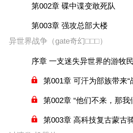
第002章 碟中谍变敢死队
第019章 本剧主人公……
第004章 五十米高大球
第061章 第二批量产型操
第012章 新世界没有你们
第044章 挤成“墙”的人鱼族
第003章 强攻总部大楼
第020章 “我就说这货死不
第005章 震惊不停的间谍
第062章 监工的
间章 面对五翔会袭击的莲太
第045章 海瑞忒
异世界战争（gate奇幻□□□）
预告，下一个正卷拟定为漆黑
第006章 “超级风暴”与“致敬
第063章 黑血教
第013章 暗杀者缇娜
第046章 大海之王的悲怆
序章 一支迷失异世界的游牧
卷尾1 该还钱了
间章 高雄与海雾高雄
第064张 浴池中的麻将局
间章 海蓝学园欢迎你
第047章 大白天还露天
第001章 可汗为部族带来
卷尾2 畅销书
第007章 四颗“球球”，四
第065章 不受待见的免疫
间章 “用户调查”，然后天鹰
第048章 “鲛人”
第002章 “他们不来，那我
卷尾3
第008章 “宣告胜利”与“救
第066章 垂向往返
第014章 “你是否会摒弃本
第049章 背叛者
第003章 高科技复古蒙古
第009章 源与舰娘们的庆
第067章 晚饭时刻