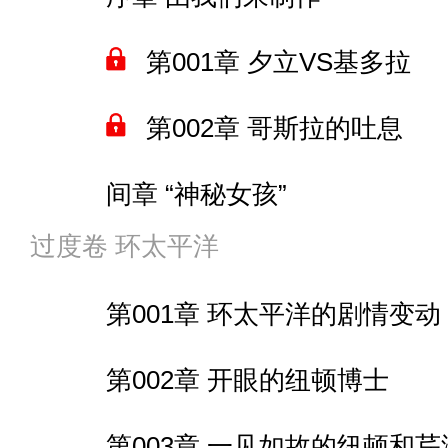
第006章 诏安史密斯和被天
间章 骑士团覆灭
第009章 吉克·耶格尔
第016章 魔物的来历
终卷 新的时空连接门
第102章 实验室的小麻烦
第001章 夕立VS基多拉
第007章 “逃过一劫”的尼奥一
间章 反抗军的决心
间章 身份摊牌
第017章 接二连三被解决
第103章 委员会会长
第002章 哥斯拉的吐息
第008章 约翰·康纳与反抗军
第082章 统合王都的落幕
第010章 基多拉引发的地
简章 调查小队与芭芭雅嘉
间章 “神秘女孩”
第104章 除草行动
第009章 基多拉药剂
第083章 亲人“鱼”相见
第 011章 有点鬼主意
第018章 被迫老实的龙具
过度卷 环太平洋
第105章 还没烧起来
第003章 巨大机器人对决
第010章 反抗军与墨菲斯小
第084章 讲故事还真有用
间章 基多拉制造的怪物
第019章 量产型“风之剑”
第001章 环太平洋的剧情变动
第106章 “不小的冲击”
第004章 以大赛沙为原型
第011章 雪山景点和新的裂缝
第085章 人鱼女王现身
第012章 见到南极基多拉
第020章 一点都不麻烦
第002章 开眼的纽顿博士
第107章 武装潜地鲨
第005章 倒霉的提亚马特
第012章 接下来是怪兽宇宙
关于排版炸了
第013章 三颗脑袋
第021章 十四万“傀儡”军队
第003章 一见如故的纽顿和芹