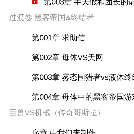
第077章 人鱼公主子嗣在
第003章 半天假和团长的
第011章 调查队的意义
下一卷内容预告
第095章 趁此机会？
卷尾4 最想干预的时空
过渡卷 黑客帝国&终结者
第078章 反抗军鱼贯而入
第004章 捉巨人做实验
间章 天星商会
间章 军事国的变化与弗莱德
第096章 有意思的事
第001章 求助信
间章 都城大门发生的事
第005章 新课题与长期计
第012章 黑骑士之死
第027章 海雾和重装武
第097章 巨塔的战舰
第002章 母体VS天网
第079章 “天使”
第006章 未来艾伦的提问
第013章 克莱蒙梭的奖励
第028章 这水真顺口啊
第098章 水平测试
第003章 雾态围猎者vs液体
间章 破灭的英雄梦
第007章 企业VS三笠
间章 特务小队与“民俗专家”
卷尾 源的下一套机甲
第099章 斗兽场
第004章 母体中的黑客帝国游
第080章 一度进行过的基
简章 马莱人的会议
第014章 “报酬”＆两万人
卷尾2 被狐狸拿捏的猫咪
巨兽VS机械（传奇哥斯拉）
第100章 我不是讲师
第005章 集合＆锡安的人
第081章 没理由不会飞
第 008章 食物引发的骚乱
第015章 埃吉尔的岩浆龙
卷尾3 赤城的沉浸式主题乐园
序章 由我们来制作
第101章 下午课程