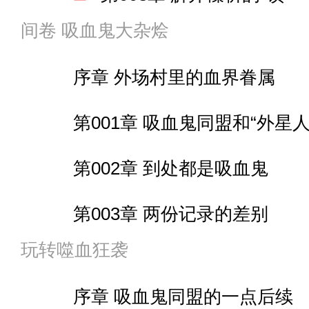
第009章 血法＆纱和苏醒
第011章 事情就是这么简
间章 爱丽丝VS机械巨鸟
间卷 吸血鬼大杂烩
卷尾 二 基多拉的灭亡＆两个
第129章 撕碎“布娃娃”
第004章 不列颠尼亚一
第012章 “火灵”出现
间章 “女武神”＆空间震
序章 外场村里的血界眷属
第130章 准备第二回合
第005章 战机＆来了个安
第013章 不是太抗拒
间章 归还素材
第001章 吸血鬼同盟和“外星人
第131章 奇怪的人
第006章 构建者的基地＆
第014章 关于折纸和五河
第015章 夜刀神十香
第002章 到处都是吸血鬼
第132章 生物还是机器
第007章 旗舰之名
第015章 拿下狂三和琴里
第016章 十香，登录游戏
第003章 两份记录的差别
第133章 接受并享受
第008章 旗舰上的必要设
第016章 联动的代价是装
第017章 一只BOSS的败北
玩转噬血狂袭
第004章 外场村的异变
第134章 感谢之意
第009章 一支不列颠尼亚
第017章 舰娘琴里VS八舞
第018章 十香的好感度
序章 吸血鬼同盟的一点后续
第005章 一对可悲之物