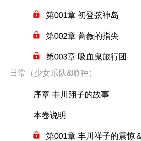
第135章 重回北美
第010章 尤菲米娅
第018章 让琴里突破
间章 岛国政府遭难
第001章 初登弦神岛
第006章 发布会＆东京的蘑菇
第136章 海盗与潜力
第011章 与尤菲米娅达成
第019章 与八舞姐妹的“约
第019章 四糸乃的温暖
第002章 蔷薇的指尖
第007章 又开战了
第137章 不错的灵感
间章 柯内莉亚的幻界都市冒
第020章 八舞姐妹的对决
第020章 和列克星敦与十
第003章 吸血鬼旅行团
第008章 有人要炸岛
第138章 变异生物之战
第012章 C.C加入过葬仪
间章 ast部队和疯了的杰西卡
日常（少女乐队&喰种）
第021章 夕立VS四糸乃
第004章 空隙魔女在月球
第009章 再来些猛烈的风暴
第139章 淡淡的光晕
第013章 三个姑娘的妥协
第022章 给诱宵美九的猛
序章 丰川翔子的故事
卷尾 葵妮拉的教训
第005章 住进南宫那月家
第140章 雪上加霜的安慰
第014章 建武来了＆升级版
第023章 拿下美九
本卷说明
间章 来找求援的晓古城
第141章 掠影
第015章 堆料大玩具
间章 日本偶像业完蛋的一些
第001章 丰川祥子的震
第006章 住进南宫那月家