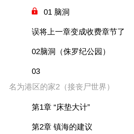
013 指挥官的战败CG
017 金色装备？不，是彩色…
01 脑洞
008 伦敦佬大战活死人
014 源·塞壬——港区的保安
018 指挥官（缺席）饰指挥官
误将上一章变成收费章节了
009 闹别扭的罗恩
015 何时再入旅途？
019 五剑对“仙童”
02脑洞（侏罗纪公园）
010 生化危机五？
020 凭空出现的关隘
03
011 模拟丧尸爆发的实验
021 我真的只想防御
名为港区的家2（接丧尸世界）
脑洞 未来水世界
012 不玩了
022 最后一块
第1章 “床垫大计”
假面骑士相关脑洞
013 通讯器
023 四王爷的“天地同寿”
第2章 镇海的建议
脑洞：当超越成为潮流