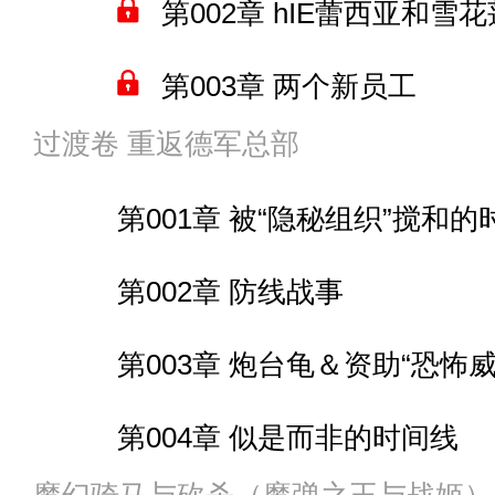
第074章 来而不往非礼也
第002章 hIE蕾西亚和雪花
间章 看看你保护的是一群什
第058章 “想吓唬我家指挥
第009章 那就开战吧。
间章 演习的序幕
第075章 “熊孩子一号”
第003章 两个新员工
间章 地狱就是你们的“新时代”
有关和谐章节（附群号）
第010章 事情才刚刚开始
第014章 “怒海狂涛”
过渡卷 重返德军总部
第076章 飞机还是船
第004章 第三个蕾西亚级hI
后续内容预告（包括下一卷内
第059章 “异域之神”皇家
第011章 奇幻世界与gat
第015章 红蓝碰撞
第001章 被“隐秘组织”搅和的
第077章 “大玩具二号”
第005章 云端技术
东京区域愚人们的地狱 一
第060章 揭开当年真相的
第012章 阿尔努斯山丘总
第016章 特殊量产型舰艇
第002章 防线战事
第078章 出航
第006章 初现端倪的净化
间章 请称呼它为【陆上神国
第061章 曾经的真相
间章 美杜莎少女奥蕾亚在哥
第017章 大洋联邦突袭罗
第003章 炮台龟＆资助“恐怖威
第079章 海中的怪物
第007章 蕾西亚级的更多
愚人们的地狱 二
第062章 任务更新，寻找
第013章 来自苍蓝世界的
间章 被“原肠病毒”吓到的间谍
第004章 似是而非的时间线
第080章 海洋上的守夜
第008章 送去美利坚大舞台
间章 明天午餐的布丁
第063章 间谍机器人与低
第014章 “全美大选”