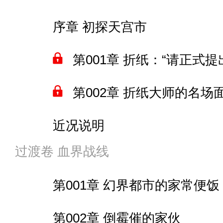
第004章 支持者之争
第010章 古利特与机械基多拉
第115章 投射型镜面海域
第012章 战后复盘会
下一卷内容相关
序章 初探天宫市
第005章 SAO通关
第011章 先驱者的覆灭
第116章 所谓幼儿难度
第013章 误会，是可以利
第093章 解决了
第001章 折纸：“请正式提
第006章 转让协议
第012章 水炮大战
第117章 翻脸的主管
第014章 标枪，这是你自
第094章 “售后服务”
第002章 折纸大师的名场
第007章 揭秘环节的震惊
第118章 海上的暴风雪
第015章 地心空洞游记
近况说明
第008章 ALO
第119章 冰棱锁链
第016章 与巨兽 交易×2
过渡卷 血界战线
第003章 不同寻常的折纸
间章 妖精大战
间章 标枪经理的工作
第120章 这才叫愚弄
第001章 幻界都市的家常便饭
第004章 教折纸做菜
间章 一场心血来潮的项目
第121章 简短的信号
第017章 刀疤王出击＆时
第002章 倒霉催的家伙