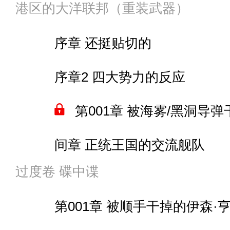
第015章 “放马过来。”
港区的大洋联邦（重装武器）
第005章 俘虏海雾高雄与狙击
054 一份拥抱
第006章 先抬再摔，“帮”
第037张 船只改造与脚底
第016章 让临时工出手就
序章 还挺贴切的
第006章 海雾高雄的请求
第055章 以退为进
第007章 小试牛刀的战车
第038章 强烈到不要命的
家中有事，停更两天
序章2 四大势力的反应
第007章 比人类更像‘人’
056 逛街
第008章 丝线风暴——
第039章 满是谬误的人鱼
第017章 （恢复更新）八
第001章 被海雾/黑洞导
第008章 好久不见
057 潜入与暗杀
第009章 阿蒂利奥的黑兔
第040章 去他的精灵宝
第018章 履行承诺的泰山
间章 正统王国的交流舰队
第009章 理事会舰队对战海
第058章 看电影
间章 治疗程序与原肠教团
第041章 “两个都是”
过度卷 碟中谍
间章 忍不住砍了
第002章 四大势力联手对
第059章 儿女
第010章 真正情况下…
第042章 妄想成为传奇的
第001章 被顺手干掉的伊森·
间章 “体面点自己走吧”
第003章 玫瑰和蘑菇
第060章 更理想的生物兵
第011章 “大菊教”和“五翔会
第043章 “你自己没长脚跑