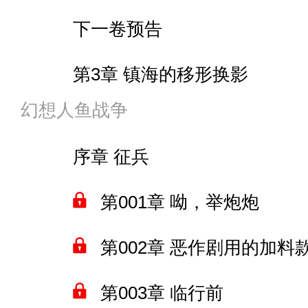
014 TB：人工智能？就这？
024 源的天地同寿
下一卷预告
假面骑士脑洞大纲
015 跟机械龙那啥了？
025 决战前夕
第3章 镇海的移形换影
脑洞：时空航船1
016 冰火两重天
幻想人鱼战争
026 铁鸟煞星
第4章 港区的人鱼
时空航船2
017 量产型士兵
序章 征兵
027 最后的过招
第5章 投喂指挥官的环节
脑洞 爆裂港区之路
018 主线任务：拆毁巨塔
第001章 呦，举炮炮
028 铁龙出水
第6章 新的时空
暴烈港区之路2
019 源：我的地盘
第002章 恶作剧用的加料
明天正式更新主卷
爆裂港区之路3
020 负责人——马可波罗
第003章 临行前