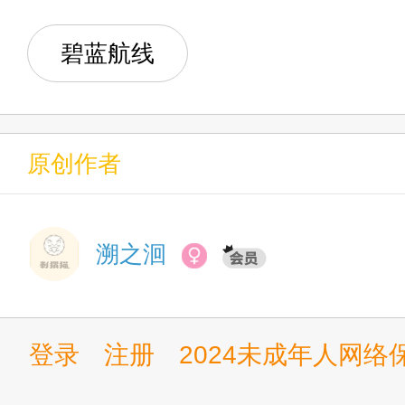
第010章 战斗要塞＆基地
第013章 祥子决意＆一只
第017章 一小段有趣时光
第156章 杀戮机器般的少
碧蓝航线
第011章 阵地建造、部队
第014章 爱吃抹茶的少女
第018章 叶濑夏音攻略进
第157章 抓住机会
第012章 暴打帝国军
第015章 “也许是长期素食
第019章 姬柊雪莱的一丝
第158章 遭遇袭击者
原创作者
第013章 忽现“瓦尔基里”
第016章 千早爱音
第020章 江口结瞳全程懵
第159章 饲主和“猎犬”
第014章 提前接触伊萨拉
第017章 少女们的尴尬会
溯之洄
第021章 出场即毁灭的巨
第160章 贼党崩溃
第015章 加利亚公国首都
（加更）第018章 柴郡的
间章 终结炽天使世界游记 一
第161章 山间农舍
登录
注册
2024未成年人网
第016章 “你们终于来找我
间章 一场轰炸、一个任务
第022章 监狱结界
第162章 没那么难猜