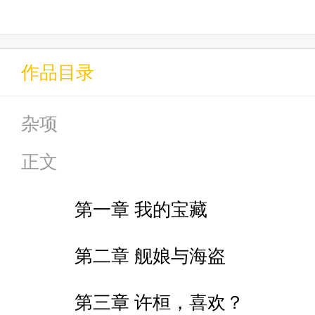
“她们也都这么说。”
作品目录
杂项
一个群星里头的人联猛男来到碧
正文
第一章 我的宝藏
日常恋爱为主~~
第二章 舰娘与海盗
萌新作者，谢谢支持
第三章 许桓，喜欢？