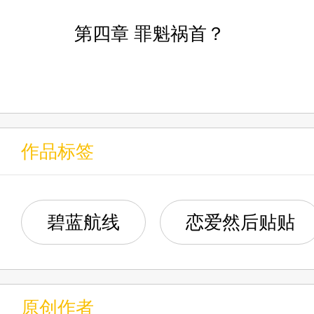
第四章 罪魁祸首？
第五章 海上传奇
第六章 胡滕
作品标签
第七章 指挥官？
第八章 主场
碧蓝航线
恋爱然后贴贴
第九章 就在你不在的时候
原创作者
第十章 交流