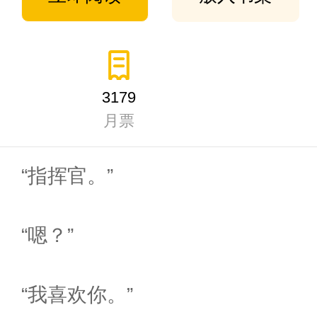
3179
月票
“指挥官。”
“嗯？”
“我喜欢你。”