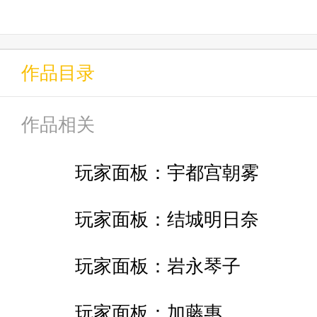
坏消息：轮回游戏异常危险，稍
作品目录
好消息：这个游戏的奖励很丰厚
作品相关
天生的轮回游戏玩家，秀知院的魔
玩家面板：宇都宫朝雾
堂登场！
玩家面板：结城明日奈
【初期队友设定：结城明日奈（
玩家面板：岩永琴子
主）】
玩家面板：加藤惠