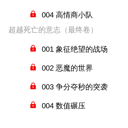
013 A班的重量级人物
004 高情商小队
009 学生会长道路前方的
014 A班的卡祖笛大师
超越死亡的意志（最终卷）
005 袭杀
010 拜访篮球部的最强
015 朝雾将会平等地霸凌整
001 象征绝望的战场
006 最强玩家的力量
011 行为古怪的藤原千花
016 足利老师的野望
002 恶魔的世界
007 与亚丝娜的“婚后”生活
012 与结城明日奈母亲的
017 需要被矫正的秀知院
003 争分夺秒的突袭
008 妖精公主
013 与岩永琴子的神奈川
018 平静的校园生活
004 数值碾压
009 酒店
014 朝雾正大光明的后宫
019 队伍成员的代号
005 拉入地狱