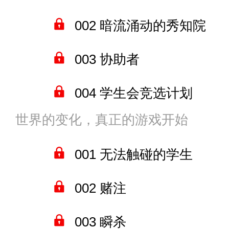
002 暗流涌动的秀知院
007 十指相扣的二人
003 协助者
008 巨山精神病院
004 学生会竞选计划
009 无慈悲之人
世界的变化，真正的游戏开始
005 与明日奈的约会
010 我会带你通关
001 无法触碰的学生
006 二人的亲密夜晚
011 副本的隐藏规律
002 赌注
007 恋人的结合，四宫辉
012 秀知院的第一天
003 瞬杀
008 正宫女友的从容