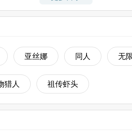
天才
！
亚丝娜
同人
无
全力无法战胜
物猎人
祖传虾头