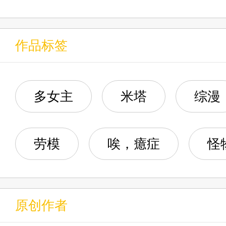
010 诡异的开始
015 外交官的完美话术
020 健身房的焦点中心
006 枪之恶魔
011 提供物资的合作者
016 岩永琴子的真心
作品标签
021 体育社团渴望招揽的运动
007 咩咩子，使用水溅跃
012 来自地狱的藤蔓
017 智慧之神得偿所愿
022 B班的恋爱侦探
008 我从地狱回来了
多女主
米塔
综漫
013 过低的难度
018 偶遇后宫之神，拼尽
023 我在涩谷的家很大
009 天剑.丛云
014 寄生
019 新的人格面具空位
劳模
唉，癔症
怪
024 人妻力拉满的亚丝娜
010 时间要开始倒转了
015 会谈
020 全员高级玩家的小队
025 徘徊着恶灵的酒店副本
011 地下的四人
016 强者制定的规则
原创作者
021 高攀的结城家
026 身穿洋装长裙的少女