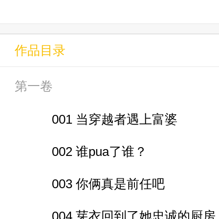
作品目录
面对即将炸飞长空市的崩坏裂
第一卷
被迫开启了迈向多元世界的旅途
001 当穿越者遇上富婆
002 谁pua了谁？
在碧蓝航线，魅惑舰娘荣登指
003 你俩真是前任吧
004 芽衣回到了她忠诚的厨房