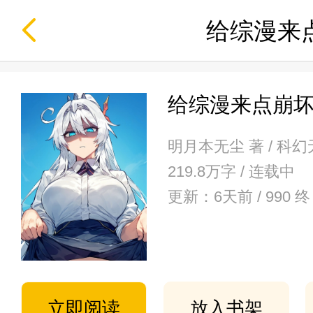
给综漫来
给综漫来点崩
明月本无尘 著 / 科
219.8万字 / 连载中
更新：6天前 / 990
立即阅读
放入书架