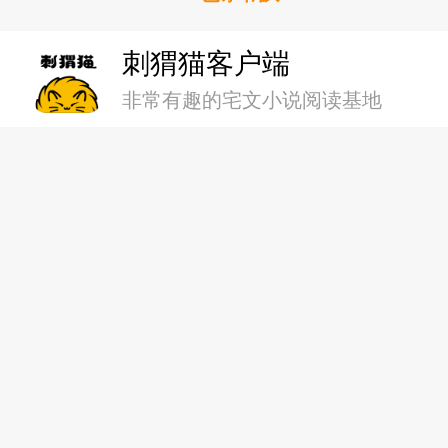
018 欢迎来到新世界
刺猬猫客户端
019 签订契约成为牛马吧！
非常有趣的宅文小说阅读基地
020 挂路灯上就老实了
021 蓝丝带，你被预订了！
022 被死去的记忆疯狂凌迟
023 攻略大作战？
024 火神与圣火女神