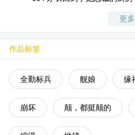
005 哈士奇精
更多
在型月世界，与迦勒底达成合
006 琪亚娜：爽了
作品标签
007 突然开房，绝对搞错了什
在Overlord世界，击溃纳萨
008 死士
全勤标兵
舰娘
缘
009 这人走马灯都是废料
崩坏
颠，都挺颠的
010 期待白毛浪子，却迎来女
在游戏人生世界，与诸神争锋