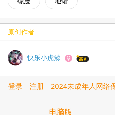
综漫
地错
011 气到绿化
012 可笑利亚
多年以后，江辰笑容愈发变态
原创作者
013 都现场教学了，另一个
最初的起点。
014 咕，给个痛快
快乐小虎鲸
015 女王降临
“就你叫终焉之茧啊，挺猖狂啊
登录
注册
2024未成年人网
016 论雷电女王的自绿性
017 塞西莉亚呢，救一救啊
电脑版