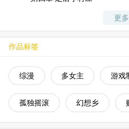
八奈见杏菜，穿越至江户时代觉
第五章 八奈见杏菜
更多
己该做什么的时候。
第六章 拨向异世的电话
偶遇青梅竹马黑川和弥，并看到
作品标签
机。
第七章 公主设想的剧本
第八章 《月姬》与文抄公
综漫
多女主
游戏
第一次和暗恋的人一起穿越。
第九章 月之公主十七分割
孤独摇滚
幻想乡
第一次知道穿越后还能联系父母
第十章 辉夜：你还说没在向
两件事合在一起，本应是快乐无