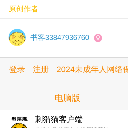
第十一章 辉夜公主自我抹黑
原创作者
第十二章 方向的选择
可是——
书客33847936760
第十三章 神道与妖道
为什么会这样呢？
第十四章 八奈见杏菜渴望美
登录
注册
2024未成年人网
……
第十五章 突如其来的认知
大概是和美少女们，在异世界种
第十六章 辉夜：你的情书成
电脑版
第十七章 聚集而来的庞大信
……
刺猬猫客户端