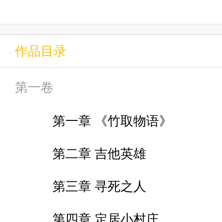
心如死灰，口袋里的手机突兀响
作品目录
——「吉他英雄」
第一卷
蓬莱山辉夜：“你手上好像拿着很
第一章 《竹取物语》
突然出现的美丽公主盯着手机，
第二章 吉他英雄
第三章 寻死之人
……
第四章 定居小村庄