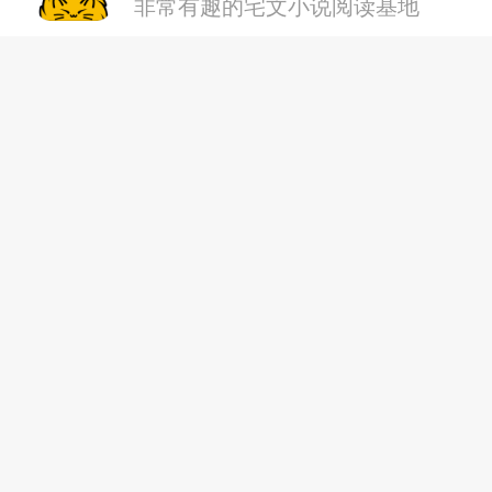
非常有趣的宅文小说阅读基地
第十八章 蓬莱山辉夜逐渐重
本书风格：日常文，种田文，异
第十九章 妖怪的诞生
涉及世界：东方幻想乡（二设）
第二十章 第一次跨世界集体
（佳树+老八+朝云）
第二十一章 未来的计划
第二十二章 波奇酱与她的朋
第二十三章 朝云千早
第二十四章 八奈见的另一条