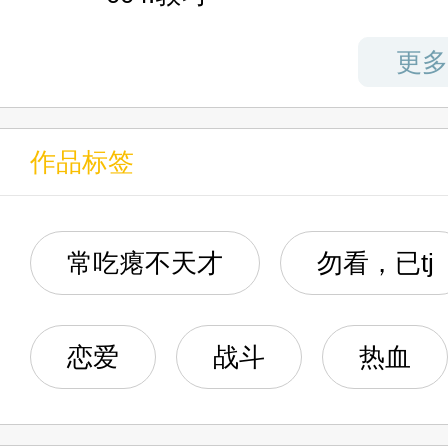
年的水准。”
005.真实的比赛
更多
“二虎流？卧王流？……哦？逻辑
006.情报的来源
巧的结晶？”
作品标签
007.败犬格斗
李郁原看着眼前堪称仙人般恐怖
008.初战
常吃瘪不天才
勿看，已tj
“我学起来还是有些生涩，你且帮
009.跨越本能
恋爱
战斗
热血
010.求你了！
“片刻前的你简直强大到令我颤抖
如何？”