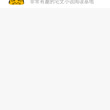
非常有趣的宅文小说阅读基地
018.前辈，出道吧
019.但是我拒绝
020.我决定上钩
021.你真变态啊（赞赏）
022.真是彻头彻尾的垃圾啊
023.绝对性的天赋
024.Reality（上）