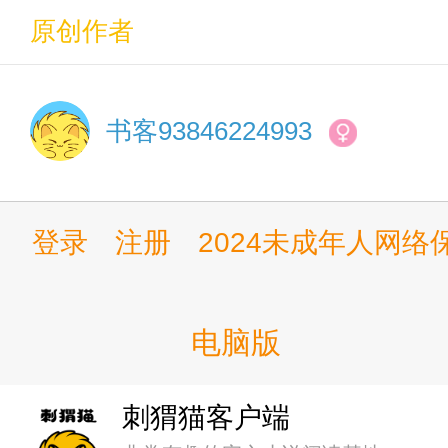
011.入籍
原创作者
012.下一个约会
-
书客93846224993
013.你要教练不要？
以拳愿、一胜千金为主剧情，少
014.我成了！
登录
注册
2024未成年人网
015.登门拜访
016.理所当然的胜利
电脑版
017.我会是打人的一方（二合
刺猬猫客户端