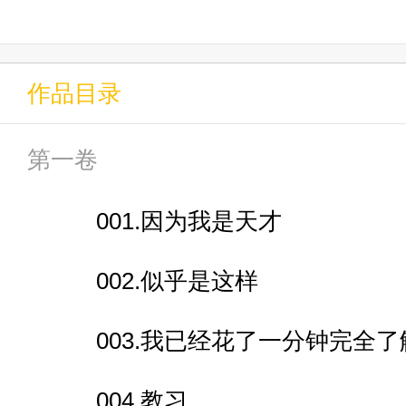
直到接触所谓的地下格斗，进而
但是……
作品目录
第一卷
“截拳道……你看我做得有几分相像
001.因为我是天才
“合气道……似乎是，这样的感觉？
002.似乎是这样
“空手道……不成，我看了两眼，
003.我已经花了一分钟完全了
“柔道……嗯，即便是我也得花上
004.教习