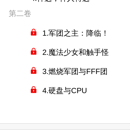
“你能和我打一辈子魔兽世界吗”
第二卷
5.一般路过的恋
“我要退出大米车队”
1.军团之主：降临！
6.迪门修斯
2.魔法少女和触手怪
“欧内该，瓦塔西！”
7.秋叶原
3.燃烧军团与FFF团
8.飞鼠
4.硬盘与CPU
9.天赋树
5.大小王炸
10.正在招募队友的祥
6.只是想看女人打架而已