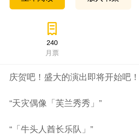
240
月票
庆贺吧！盛大的演出即将开始吧
“天灾偶像「芙兰秀秀」”
“「牛头人酋长乐队」”