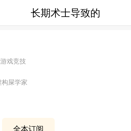
长期术士导致的
的
/ 游戏竞技
.虚构屎学家
全本订阅