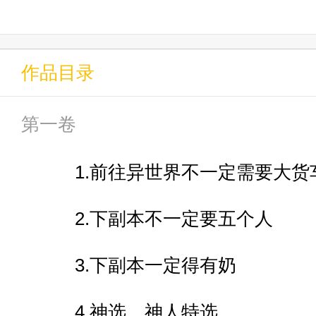
“「五色巨龙战队」”
作品目录
“「无刺有刺」”
第一卷
“以及声名鹊起的新人乐队，「MY
1.前往异世界不一定需要大货
————————
2.下副本不一定要五个人
3.下副本一定得有奶
现在，时间开始加速了。
4.神选，神人特选