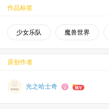
11.又来了三个
作品标签
7.三角是最稳定的关系
12.时间迷宫
8.恐怖的粉红职业
少女乐队
魔兽世界
13.母鸡卡小队
9.虚构屎学家
14.这队迟早得散
原创作者
15.学专业
16.这么小声还想打惩戒？
光之哈士奇
17.恋出手了