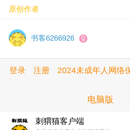
第十一章 目标是成为彩虹一
原创作者
第十二章 与三马鹿的初见
书客6266926
第十三章 原神试音会
第十四章 枫原万叶，拿下！
登录
注册
2024未成年人网
第十五章 拍摄Volg的想法
第十六章 彩虹社LOL小分队
电脑版
第十七章 你们声豚真是。。
刺猬猫客户端