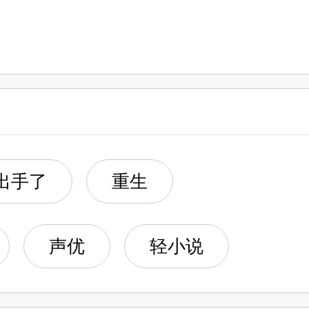
出手了
重生
声优
轻小说