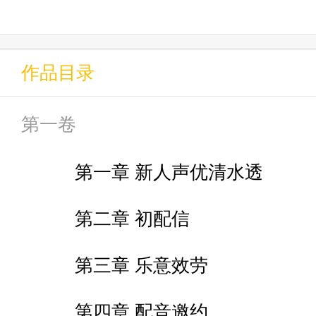
为生活所迫，只好参加了彩虹社
作品目录
“我之所以选择当VTB，就为了三
第一卷
为了更多更好的赚米，他趁热度
第一章 新人声优清水透
但为什么大家反而越靠越近了？
第二章 初配信
第三章 乐意效劳
本书有可能出现以下内容：桃子
第四章 配音邀约