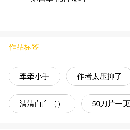
第五章 Overdose
第六章 联动直播
作品标签
第七章 与椎名唯华的初次相
第八章 失之东隅收之桑榆
牵牵小手
作者太压抑了
第九章 反响热烈
清清白白（）
50刀片一
第十章 在MC里建奇观