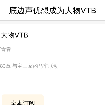
底边声优想成为大物VTB
大物VTB
都市青春
第183章 与宝三家的马车联动
全本订阅