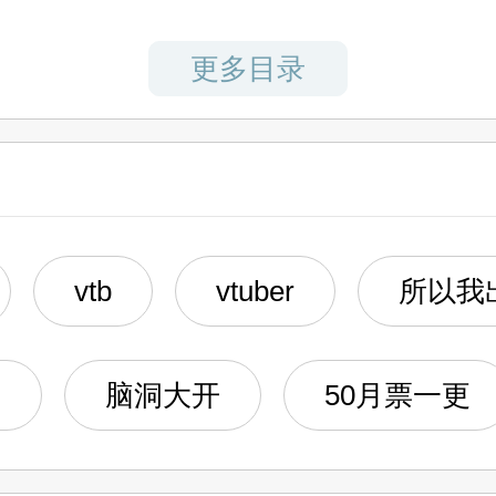
更多目录
遇
vtb
vtuber
所以我
更
脑洞大开
50月票一更