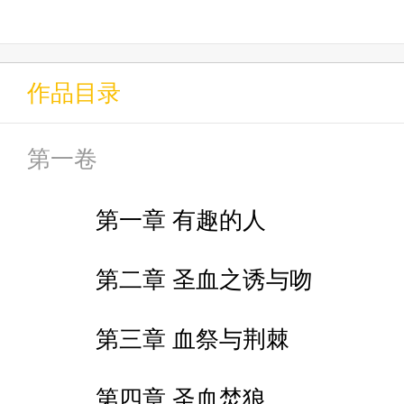
血渍：“你受伤了。”--那是塞勒
作品目录
第一卷
第一章 有趣的人
第二章 圣血之诱与吻
第三章 血祭与荆棘
第四章 圣血焚狼