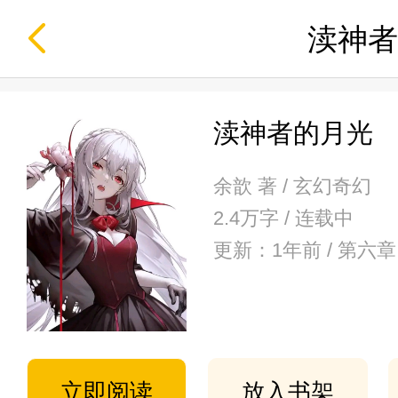
渎神者
渎神者的月光
余歆 著 / 玄幻奇幻
2.4万字 / 连载中
更新：1年前 / 第六
立即阅读
放入书架