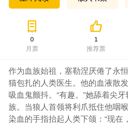
0
1
月票
推荐票
作为血族始祖，塞勒涅厌倦了永
猫包扎的人类医生。他的血液散
吸血鬼颤抖。“有趣。”她舔着尖
族。当狼人首领将利爪抵住他咽
染血的手指抬起人类下颌：“现在