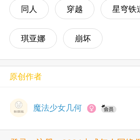
同人
穿越
星穹铁
身为【欢愉】的一面，却有着不
第10章 疑似有点太过亲密的
最终，所有人看似都笑了，但实
琪亚娜
崩坏
第11章 搁着给我画大饼呢
第12章 快来哄我
原创作者
第13章 我妈能治失熵症
第14章 一百块一颗星核？
魔法少女几何
第15章 琪亚娜：(ᗜ˰ᗜ)