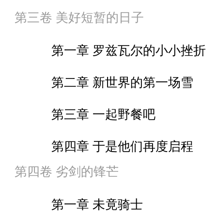
第三卷 美好短暂的日子
第五章 漫无止境的四日（二
第十章 名字，是爱的回音（
第一章 罗兹瓦尔的小小挫折
第六章 漫无止境的四日（三
第十一章 美好新世界
第二章 新世界的第一场雪
第七章 漫无止境的四日（四
第三章 一起野餐吧
第八章 漫无止境的四日（五
第四章 于是他们再度启程
第九章 魔鬼游走于分针之上
第四卷 劣剑的锋芒
第十章 有光映入海中
第一章 未竟骑士
第十一章 回头，看阳光穿透