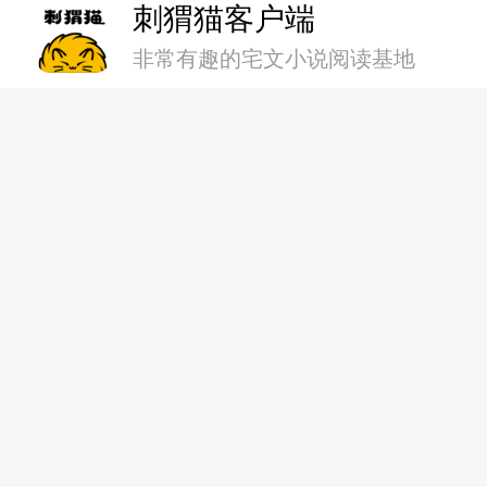
第二十一章 启程前一步
刺猬猫客户端
非常有趣的宅文小说阅读基地
第二十二章 我们终将胜利
第二十三章 蒲公英着落的
第二十四章 纵使指尖无法
第二十五章 纵使指尖无法
第二十六章 致那未竟的福
第二十七章 荆棘后，有鲜