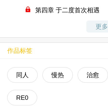
第四章 于二度首次相遇
第九章 蕾姆！（三）
第五章 并不美妙的再会
更多
第十章 蕾姆！（四）
第六章 信任的依凭
第十一章 赶在一切消失前（
作品标签
第七章 试炼与人心
第十二章 赶在一切消失前（
第八章 崩坏的开端
同人
慢热
治愈
第十三章 【傲慢】的表征
第九章 撕裂的足迹
上架感言
RE0
第十章 破碎的颤音