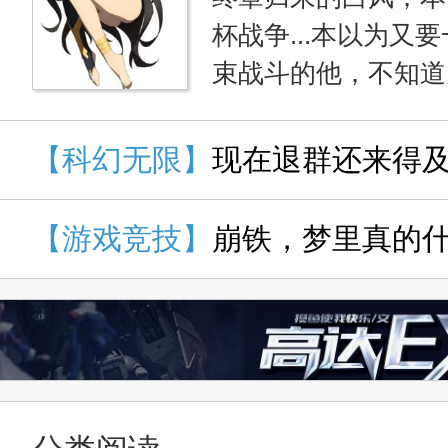
杯战争...本以为
束战斗的他，不知道
【不得了】的东西！
门，脚踢ORT，沐浴
【科幻无限】
现在退群还来得
海无力，这种糊墙上
了！总之，我不是针
【游戏竞技】
崩铁，梦里真的
圾！