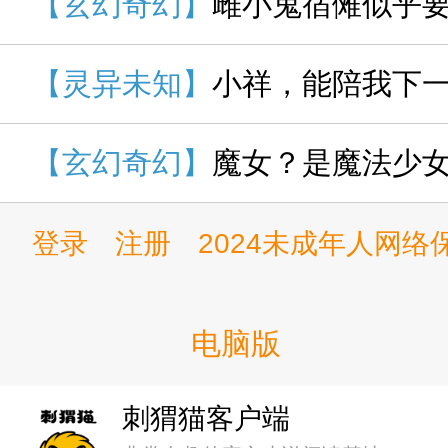
【玄幻奇幻】
雌小鬼宿傩似乎
啊！“？”惨遭污蔑
群里缓缓打出一个问
【灵异未知】
小祥，能陪我下
【玄幻奇幻】
魔女？是魔法少
登录
注册
2024未成年人网
电脑版
刺猬猫客户端