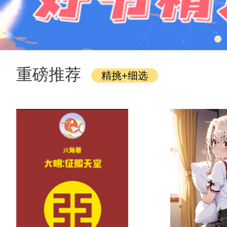
重磅推荐
精挑+细选