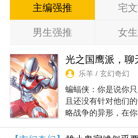
主编强推
宅文
男生强推
女生
乐羊 / 玄幻奇幻
蝙蝠侠：你是说你只
且还没有针对他们的
略战争的异形，在你
灭绝？佐助：你是说
复的念头都没有？众