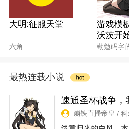
大明:征服天堂
游戏模
沃茨开
六角
勤勉码字
最热连载小说
hot
崩铁直播帝皇 / 
终章归来的白风，本